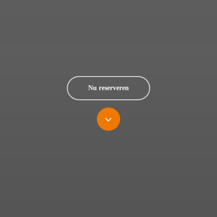
Nu reserveren
Navigeer
naar
de
volgende