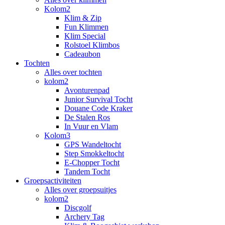
Kolom2
Klim & Zip
Fun Klimmen
Klim Special
Rolstoel Klimbos
Cadeaubon
Tochten
Alles over tochten
kolom2
Avonturenpad
Junior Survival Tocht
Douane Code Kraker
De Stalen Ros
In Vuur en Vlam
Kolom3
GPS Wandeltocht
Step Smokkeltocht
E-Chopper Tocht
Tandem Tocht
Groepsactiviteiten
Alles over groepsuitjes
kolom2
Discgolf
Archery Tag