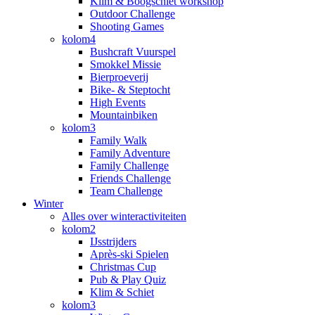
Klim & Boogschiet workshop
Outdoor Challenge
Shooting Games
kolom4
Bushcraft Vuurspel
Smokkel Missie
Bierproeverij
Bike- & Steptocht
High Events
Mountainbiken
kolom3
Family Walk
Family Adventure
Family Challenge
Friends Challenge
Team Challenge
Winter
Alles over winteractiviteiten
kolom2
IJsstrijders
Après-ski Spielen
Christmas Cup
Pub & Play Quiz
Klim & Schiet
kolom3