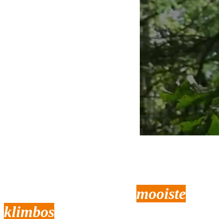
Op avontuur in het
mooiste
klimbos
van Brabant!