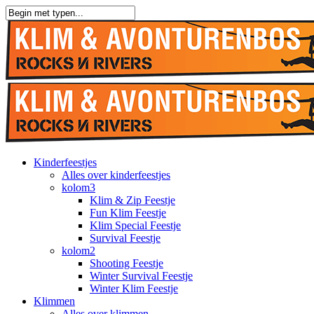
Overslaan
naar
Sluiten
hoofdinhoud
Zoeken
Menu
Kinderfeestjes
Alles over kinderfeestjes
kolom3
Klim & Zip Feestje
Fun Klim Feestje
Klim Special Feestje
Survival Feestje
kolom2
Shooting Feestje
Winter Survival Feestje
Winter Klim Feestje
Klimmen
Alles over klimmen