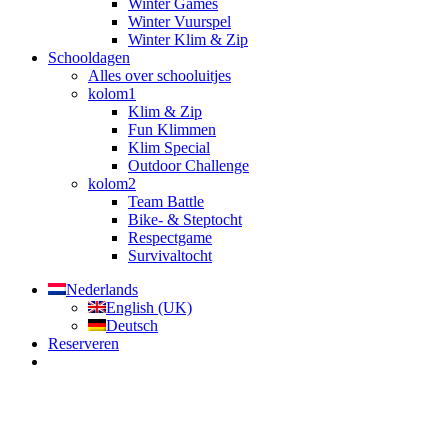
Winter Games
Winter Vuurspel
Winter Klim & Zip
Schooldagen
Alles over schooluitjes
kolom1
Klim & Zip
Fun Klimmen
Klim Special
Outdoor Challenge
kolom2
Team Battle
Bike- & Steptocht
Respectgame
Survivaltocht
Nederlands
English (UK)
Deutsch
Reserveren
Menu