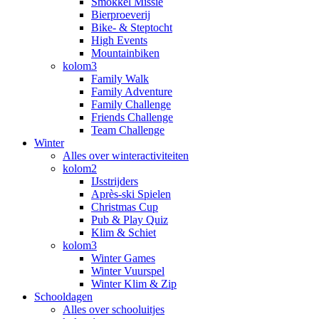
Smokkel Missie
Bierproeverij
Bike- & Steptocht
High Events
Mountainbiken
kolom3
Family Walk
Family Adventure
Family Challenge
Friends Challenge
Team Challenge
Winter
Alles over winteractiviteiten
kolom2
IJsstrijders
Après-ski Spielen
Christmas Cup
Pub & Play Quiz
Klim & Schiet
kolom3
Winter Games
Winter Vuurspel
Winter Klim & Zip
Schooldagen
Alles over schooluitjes