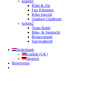
kolom1
Klim & Zip
Fun Klimmen
Klim Special
Outdoor Challenge
kolom2
Team Battle
Bike- & Steptocht
Respectgame
Survivaltocht
Nederlands
English (UK)
Deutsch
Reserveren
Menu