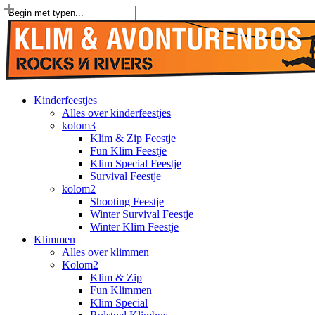
Overslaan
naar
Sluiten
hoofdinhoud
Zoeken
Menu
Kinderfeestjes
Alles over kinderfeestjes
kolom3
Klim & Zip Feestje
Fun Klim Feestje
Klim Special Feestje
Survival Feestje
kolom2
Shooting Feestje
Winter Survival Feestje
Winter Klim Feestje
Klimmen
Alles over klimmen
Kolom2
Klim & Zip
Fun Klimmen
Klim Special