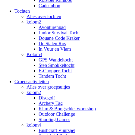
Rolstoel Klimbos
Cadeaubon
Tochten
Alles over tochten
kolom2
Avonturenpad
Junior Survival Tocht
Douane Code Kraker
De Stalen Ros
In Vuur en Vlam
Kolom3
GPS Wandeltocht
Step Smokkeltocht
E-Chopper Tocht
Tandem Tocht
Groepsactiviteiten
Alles over groepsuitjes
kolom2
Discgolf
Archery Tag
Klim & Boogschiet workshop
Outdoor Challenge
Shooting Games
kolom4
Bushcraft Vuurspel