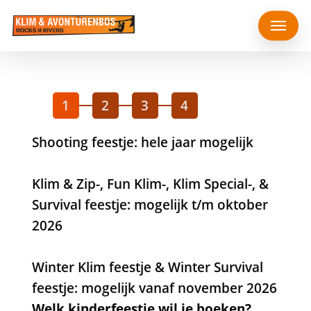
Overslaan
Menu
naar
hoofdinhoud
1
2
3
4
Shooting feestje: hele jaar mogelijk
Klim & Zip-, Fun Klim-, Klim Special-, &
Survival feestje: mogelijk t/m oktober
2026
Winter Klim feestje & Winter Survival
feestje: mogelijk vanaf november 2026
Welk kinderfeestje wil je boeken?